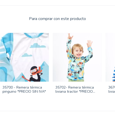
Para comprar con este producto
35700 - Remera térmica
35702- Remera térmica
367
pinguino *PRECIO SIN IVA*
liviana tractor *PRECIO
livi
SIN IVA*
IVA